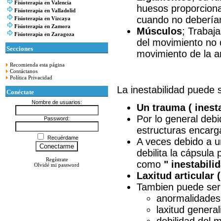
Fisioterapia en Valencia
huesos proporcionan
Fisioterapia en Valladolid
cuando no debería
Fisioterapia en Vizcaya
Fisioterapia en Zamora
Músculos
; Trabaj
Fisioterapia en Zaragoza
del movimiento no 
Secciones
movimiento de la ar
Recomienda esta página
Contáctanos
Política Privacidad
La inestabilidad puede 
Conéctate
Nombre de usuarios:
Un trauma ( inest
Por lo general debi
Password:
estructuras encarga
Recuérdame
A veces debido a u
debilita la cápsula
Regístrate
como
" inestabili
Olvidé mi password
Laxitud articular 
Tambien puede ser 
anormalidades
laxitud genera