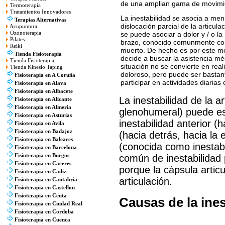
de una amplian gama de movimie
Termoterapia
Tratamientos Innovadores
La inestabilidad se asocia a men
Terapias Alternativas
dislocación parcial de la articu
Acupuntura
Ozonoterapia
se puede asociar a dolor y / o l
Pilates
brazo, conocido comunmente com
Reiki
muerto. De hecho es por este moti
Tienda Fisioterapia
decide a buscar la asistencia m
Tienda Fisioterapia
situación no se convierte en rea
Tienda Kinesio Taping
doloroso, pero puede ser bastant
Fisioterapia en A Coruña
participar en actividades diarias
Fisioterapia en Alava
Fisioterapia en Albacete
La inestabilidad de la a
Fisioterapia en Alicante
Fisioterapia en Almeria
glenohumeral) puede est
Fisioterapia en Asturias
inestabilidad anterior (h
Fisioterapia en Avila
Fisioterapia en Badajoz
(hacia detrás, hacia la
Fisioterapia en Baleares
(conocida como inestabi
Fisioterapia en Barcelona
común de inestabilidad
Fisioterapia en Burgos
Fisioterapia en Caceres
porque la cápsula articu
Fisioterapia en Cadiz
articulación.
Fisioterapia en Cantabria
Fisioterapia en Castellon
Fisioterapia en Ceuta
Causas de la ine
Fisioterapia en Ciudad Real
Fisioterapia en Cordoba
Fisioterapia en Cuenca