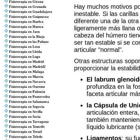
Fisioterapia en Girona
Hay muchos motivos po
Fisioterapia en Granada
Fisioterapia en Guadalajara
inestable. Si las carill
Fisioterapia en Guipuzcoa
diferente una de la otra
Fisioterapia en Huelva
ligeramente más llana o
Fisioterapia en Huesca
Fisioterapia en Jaen
cabeza del húmero tien
Fisioterapia en la Rioja
ser tan estable si se c
Fisioterapia en las Palmas
Fisioterapia en Leon
articular "normal".
Fisioterapia en Lleida
Fisioterapia en Lugo
Otras estructuras sopo
Fisioterapia en Madrid
proporcionar la estabili
Fisioterapia en Madrid2
Fisioterapia en Malaga
Fisioterapia en Murcia
El labrum glenoid
Fisioterapia en Navarra
profundiza en la fo
Fisioterapia en Ourense
Fisioterapia en Palencia
faceta articular má
Fisioterapia en Pontevedra
Fisioterapia en Salamanca
la Cápsula de Un
Fisioterapia en Segovia
articulación entera
Fisioterapia en Sevilla
Fisioterapia en Soria
también manteniend
Fisioterapia en Tarragona
líquido lubricante (
Fisioterapia en Tenerife
Fisioterapia en Teruel
Ligamentos
; su f
Fisioterapia en Toledo