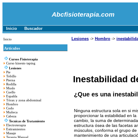
Abcfisioterapia.com
Inicio
Buscador
Lesiones
->
Hombro
->
inestabilid
Inicio
Artículos
Cursos Fisioterapia
Curso kinesio taping
Lesiones
Pie
Inestabilidad 
Tobillo
Pierna
Rodilla
Muslo
Cuello
¿Que es una inestabi
Espalda
Tórax y zona abdominal
Hombro
Codo
Ninguna estructura sola en si m
Muñeca
proporcionar la estabilidad en la
Cabeza
cambio, la suma de determinadas
Tecnicas de Tratamiento
estructura ósea de las facetas ar
Electroterapia
Estiramientos
músculos, conforma el grupo de
Masaje
mantenimiento de una articulaci
Terapia Manual