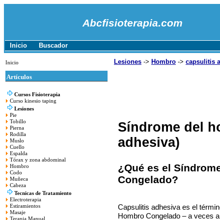
Abcfisioterapia.com
Inicio
Buscador
Lesiones
->
Hombro
->
capsulitis 
Inicio
Artículos
Cursos Fisioterapia
Curso kinesio taping
Lesiones
Pie
Tobillo
Síndrome del h
Pierna
Rodilla
adhesiva)
Muslo
Cuello
Espalda
Tórax y zona abdominal
¿Qué es el Síndrom
Hombro
Codo
Congelado?
Muñeca
Cabeza
Tecnicas de Tratamiento
Electroterapia
Capsulitis adhesiva es el térmi
Estiramientos
Masaje
Hombro Congelado – a veces ab
Terapia Manual