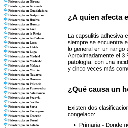
Fisioterapia en Girona
Fisioterapia en Granada
Fisioterapia en Guadalajara
¿A quien afecta
Fisioterapia en Guipuzcoa
Fisioterapia en Huelva
Fisioterapia en Huesca
Fisioterapia en Jaen
Fisioterapia en la Rioja
La capsulitis adhesiva 
Fisioterapia en las Palmas
siempre se encuentra 
Fisioterapia en Leon
Fisioterapia en Lleida
lo general en un rango 
Fisioterapia en Lugo
Aproximadamente el 3 %
Fisioterapia en Madrid
patología, con una inci
Fisioterapia en Madrid2
Fisioterapia en Malaga
y cinco veces más comú
Fisioterapia en Murcia
Fisioterapia en Navarra
Fisioterapia en Ourense
Fisioterapia en Palencia
¿Qué causa un 
Fisioterapia en Pontevedra
Fisioterapia en Salamanca
Fisioterapia en Segovia
Fisioterapia en Sevilla
Existen dos clasificaci
Fisioterapia en Soria
Fisioterapia en Tarragona
congelado:
Fisioterapia en Tenerife
Fisioterapia en Teruel
Primaria - Donde no
Fisioterapia en Toledo