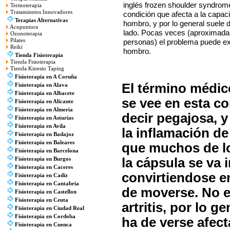
inglés frozen shoulder syndrome
Termoterapia
Tratamientos Innovadores
condición que afecta a la capac
Terapias Alternativas
hombro, y por lo general suele 
Acupuntura
lado. Pocas veces (aproximada
Ozonoterapia
personas) el problema puede ex
Pilates
Reiki
hombro.
Tienda Fisioterapia
Tienda Fisioterapia
Tienda Kinesio Taping
Fisioterapia en A Coruña
El término médico
Fisioterapia en Alava
Fisioterapia en Albacete
se vee en esta c
Fisioterapia en Alicante
Fisioterapia en Almeria
decir pegajosa, y
Fisioterapia en Asturias
Fisioterapia en Avila
la inflamación de
Fisioterapia en Badajoz
Fisioterapia en Baleares
que muchos de l
Fisioterapia en Barcelona
la cápsula se va
Fisioterapia en Burgos
Fisioterapia en Caceres
convirtiendose en 
Fisioterapia en Cadiz
Fisioterapia en Cantabria
de moverse. No e
Fisioterapia en Castellon
Fisioterapia en Ceuta
artritis, por lo g
Fisioterapia en Ciudad Real
Fisioterapia en Cordoba
ha de verse afect
Fisioterapia en Cuenca