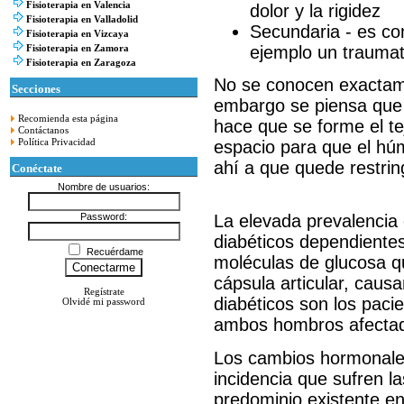
Fisioterapia en Valencia
dolor y la rigidez
Fisioterapia en Valladolid
Secundaria - es c
Fisioterapia en Vizcaya
ejemplo un traumat
Fisioterapia en Zamora
Fisioterapia en Zaragoza
No se conocen exactame
Secciones
embargo se piensa que l
Recomienda esta página
hace que se forme el tej
Contáctanos
espacio para que el hú
Política Privacidad
ahí a que quede restring
Conéctate
Nombre de usuarios:
Password:
La elevada prevalencia 
diabéticos dependientes
Recuérdame
moléculas de glucosa qu
cápsula articular, causa
Regístrate
diabéticos son los paci
Olvidé mi password
ambos hombros afecta
Los cambios hormonales
incidencia que sufren l
predominio existente e