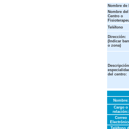
Nombre de l
Nombre del
Centro o
Fisioterapeu
Teléfono
Dirección:
(Indicar bar
o zona)
Descripción
especialida
del centro:
Nombre:
Cargo o
relación:
Correo
Electrónic
Teléfono 