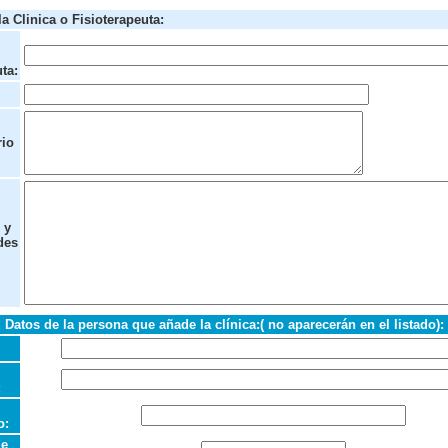
a Clinica o Fisioterapeuta:
ta:
rio
 y
des
Datos de la persona que añade la clínica:( no aparecerán en el listado):
:
o:
de