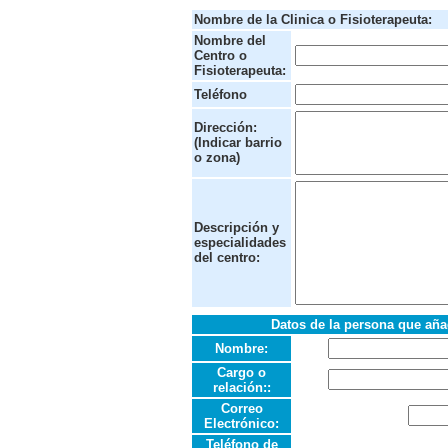
Nombre de la Clinica o Fisioterapeuta:
Nombre del
Centro o
Fisioterapeuta:
Teléfono
Dirección:
(Indicar barrio
o zona)
Descripción y
especialidades
del centro:
Datos de la persona que añade
Nombre:
Cargo o
relación::
Correo
Electrónico:
Teléfono de